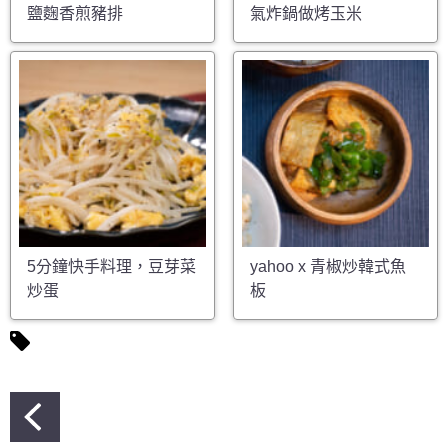
鹽麴香煎豬排
氣炸鍋做烤玉米
5分鐘快手料理，豆芽菜
yahoo x 青椒炒韓式魚
炒蛋
板
文
章