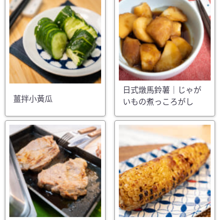
日式燉馬鈴薯｜じゃが
薑拌小黃瓜
いもの煮っころがし