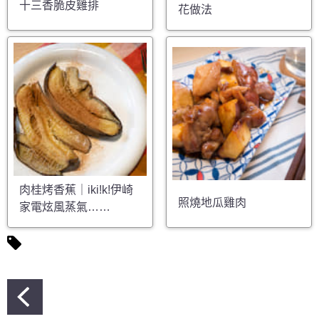
十三香脆皮雞排
花做法
肉桂烤香蕉｜iki!k!伊崎
照燒地瓜雞肉
家電炫風蒸氣……
文
章