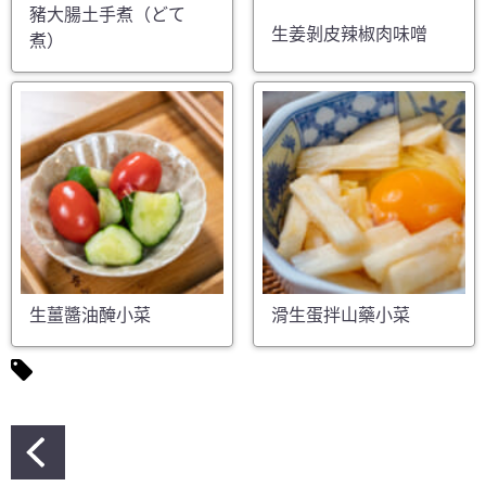
豬大腸土手煮（どて
生姜剝皮辣椒肉味噌
煮）
生薑醬油醃小菜
滑生蛋拌山藥小菜
文
章