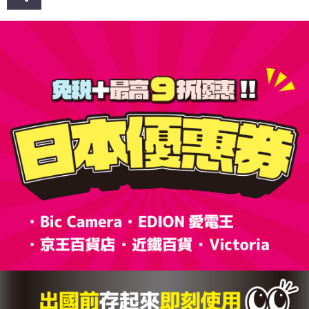
章
導
覽