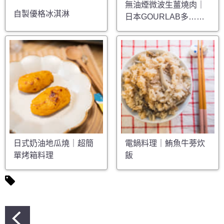
無油煙微波生薑燒肉｜
自製優格冰淇淋
日本GOURLAB多……
日式奶油地瓜燒｜超簡
電鍋料理｜鮪魚牛蒡炊
單烤箱料理
飯
文