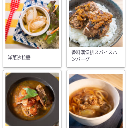
香料漢堡排スパイスハ
洋蔥沙拉醬
ンバーグ