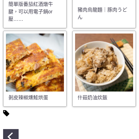
簡單版番茄紅酒燉牛
豬肉烏龍麵｜豚肉うど
腱，可以用電子鍋or
ん
壓……
剝皮辣椒燻鮭烘蛋
什菇奶油炊飯
文