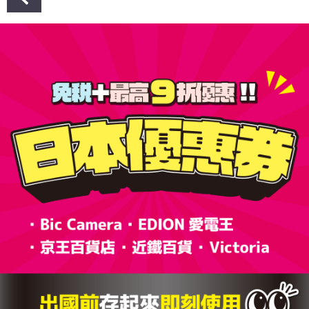
章
導
覽