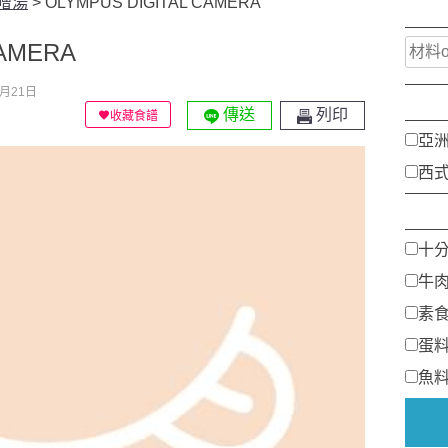
噌湯
>
OLYMPUS DIGITAL CAMERA
CAMERA
月21日
傳送
列印
收藏食譜
亞
西
十
牛
素
蛋
魚