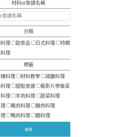
材料or食譜名稱
分類
洲料理
副食品
日式料理
特輯
式料理
標籤
分鐘料理
材料教學
減醣料理
肉料理
甜點食譜
看影片學做菜
食料理
羊肉料理
蔬菜料理
料理
豬肉料理
雞肉料理
料理
鴨肉料理
麵料理