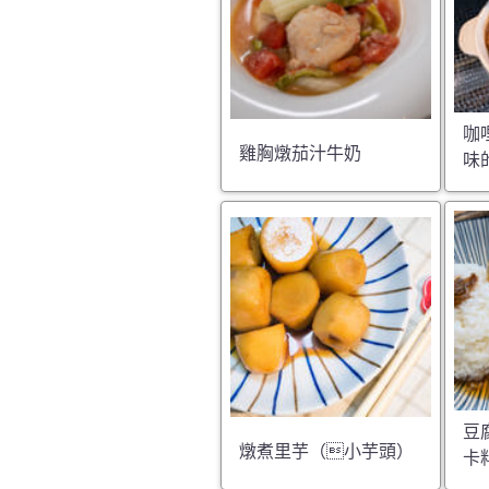
咖
雞胸燉茄汁牛奶
味
豆
燉煮里芋（小芋頭）
卡