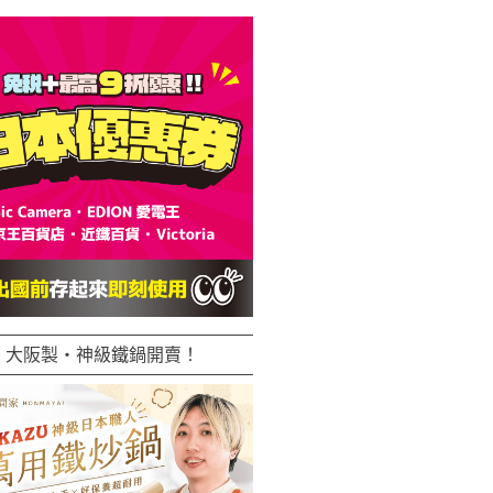
大阪製・神級鐵鍋開賣！