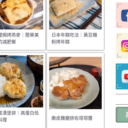
哩焗烤燕麥｜簡單美
日本年糕吃法｜黃豆糖
的減肥餐
粉烤年糕
腐漢堡排｜高蛋白低
脆皮雞腿排佐塔塔醬
料理