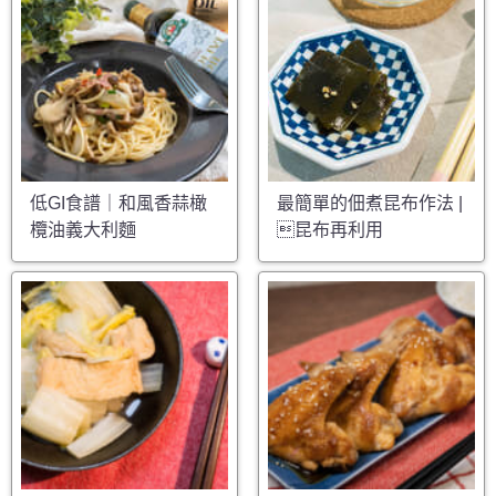
低GI食譜｜和風香蒜橄
最簡單的佃煮昆布作法 |
欖油義大利麵
昆布再利用