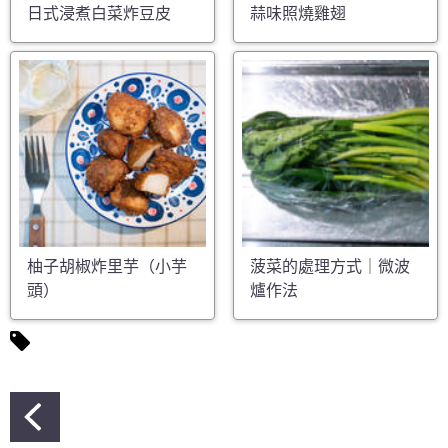
日式浸煮白菜炸豆皮
蒜味照燒雞翅
柚子胡椒炸里芋（小芋
菠菜的處理方式｜微波
頭）
爐作法
文
章