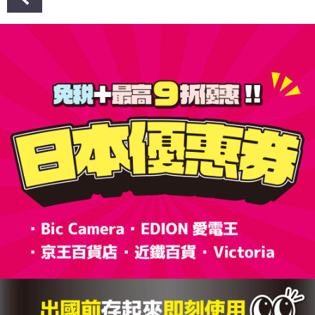
章
導
覽