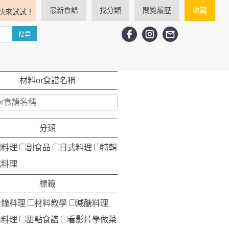
最新食譜
找分類
閲覧履歴
收藏
快來試試！
材料or食譜名稱
分類
洲料理
副食品
日式料理
特輯
式料理
標籤
分鐘料理
材料教學
減醣料理
肉料理
甜點食譜
看影片學做菜