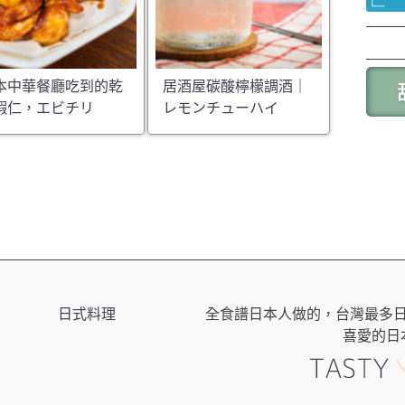
本中華餐廳吃到的乾
居酒屋碳酸檸檬調酒｜
蝦仁，エビチリ
レモンチューハイ
日式料理
全食譜日本人做的，台灣最多
喜愛的日