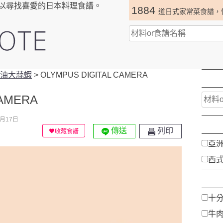
以尋找喜愛的日本料理食譜。
1884
道日式家常菜食譜，
橄欖油大蒜蝦
>
OLYMPUS DIGITAL CAMERA
CAMERA
月17日
傳送
列印
收藏食譜
亞
西
十
牛