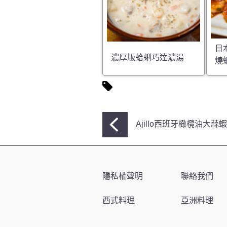
日
濃厚版蛤蜊巧達濃湯
燒
文
Ajillo西班牙橄欖油大蒜蝦
章
導
覽
隱私權聲明
聯絡我們
西式料理
亞洲料理