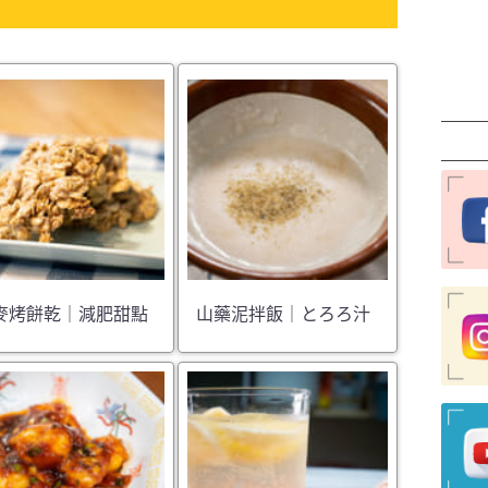
麥烤餅乾｜減肥甜點
山藥泥拌飯｜とろろ汁