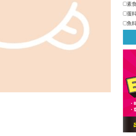
素
蛋
魚