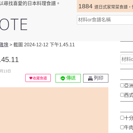
以尋找喜愛的日本料理食譜。
1884
道日式家常菜食譜，
雞塊
>
截圖 2024-12-12 下午1.45.11
45.11
月13日
傳送
列印
收藏食譜
亞
西
十
牛