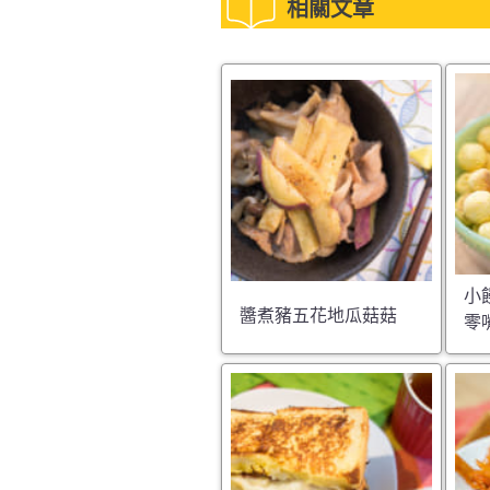
相關文章
小
醬煮豬五花地瓜菇菇
零