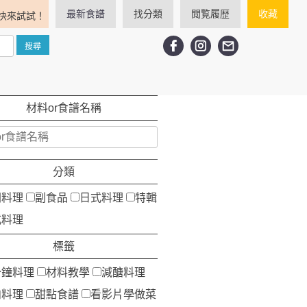
最新食譜
找分類
閲覧履歴
收藏
快來試試！
材料or食譜名稱
分類
洲料理
副食品
日式料理
特輯
式料理
標籤
分鐘料理
材料教學
減醣料理
肉料理
甜點食譜
看影片學做菜