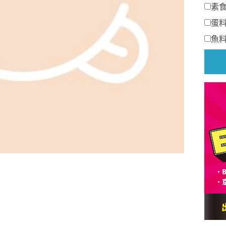
素
蛋
魚