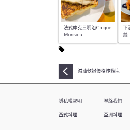
法式庫克三明治Croque
下
Ｍonsieu……
絲
文
減油軟嫩優格炸雞塊
章
導
覽
隱私權聲明
聯絡我們
西式料理
亞洲料理