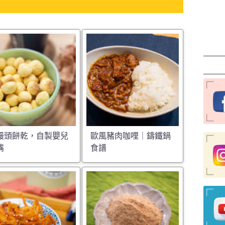
饅頭餅乾，自製嬰兒
歐風豬肉咖哩｜鑄鐵鍋
嘴
食譜