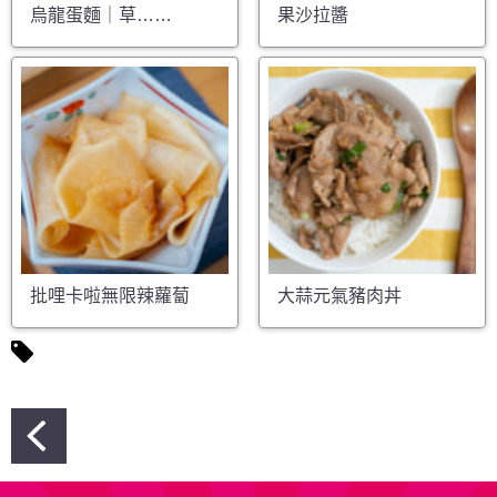
烏龍蛋麵｜草……
果沙拉醬
批哩卡啦無限辣蘿蔔
大蒜元氣豬肉丼
文
章