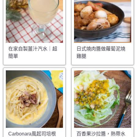
在家自製薑汁汽水｜超
日式燒肉醬做蘿蔔泥燒
簡單
雞腿
Carbonara風起司培根
百香果沙拉醬，熱帶水