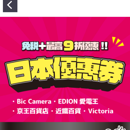
文
章
導
覽