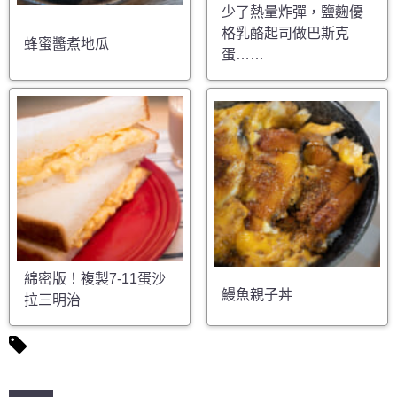
少了熱量炸彈，鹽麴優
格乳酪起司做巴斯克
蜂蜜醬煮地瓜
蛋……
綿密版！複製7-11蛋沙
鰻魚親子丼
拉三明治