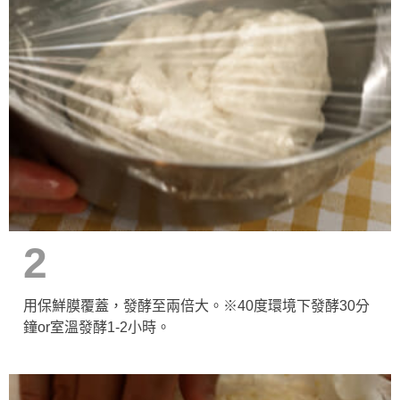
2
用保鮮膜覆蓋，發酵至兩倍大。※40度環境下發酵30分
鐘or室溫發酵1-2小時。