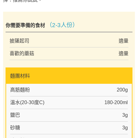
（2-3人份）
你需要準備的食材
披薩起司
適量
喜歡的蘑菇
適量
麵團材料
高筋麵粉
200g
溫水(20-30度C)
180-200ml
鹽巴
3g
砂糖
3g