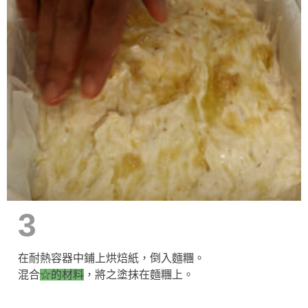
3
在耐熱容器中鋪上烘焙紙，倒入麵糰。
混合
☆的材料
，將之塗抹在麵糰上。