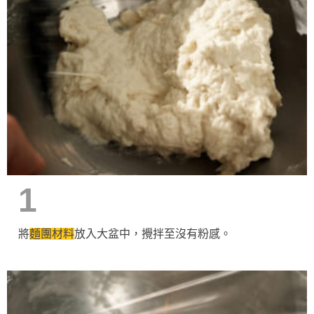
1
將
麵團材料
放入大盆中，攪拌至沒有粉感。