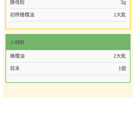
酵母粉
3g
初榨橄欖油
1大匙
☆材料
橄欖油
2大匙
蒜末
1個