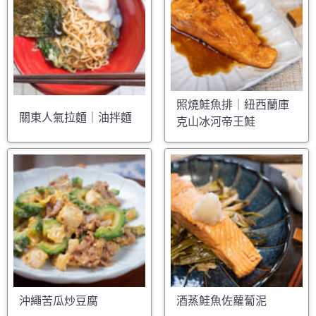
照燒鮭魚排｜紐西蘭庫
關東人氣拉麵｜油拌麵
克山冰河帝王鮭
沖繩苦瓜炒豆腐
酒蒸鮭魚佐蘿蔔泥