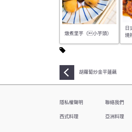
日
燉煮里芋（小芋頭）
燒
文
胡蘿蔔炒金平蓮藕
章
導
覽
隱私權聲明
聯絡我們
西式料理
亞洲料理