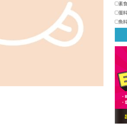
素
蛋
魚