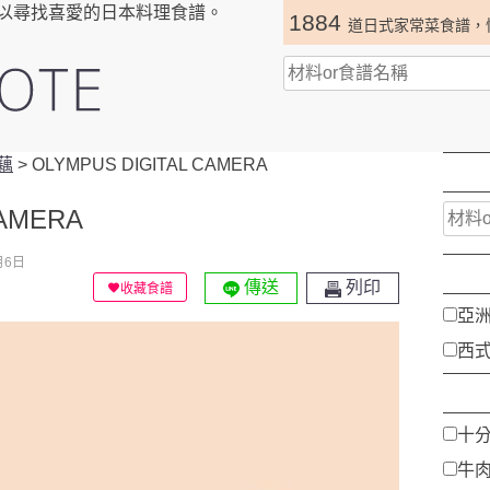
以尋找喜愛的日本料理食譜。
1884
道日式家常菜食譜，
藕
>
OLYMPUS DIGITAL CAMERA
CAMERA
月6日
傳送
列印
收藏食譜
亞
西
十
牛