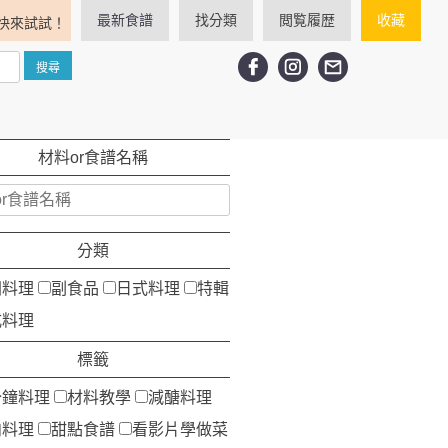
最新食譜
找分類
閲覧履歴
收藏
快來試試！
材料or食譜名稱
分類
洲料理
副食品
日式料理
特輯
式料理
標籤
分鐘料理
材料教學
減醣料理
肉料理
甜點食譜
看影片學做菜