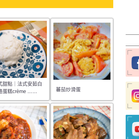
式甜點｜法式安茹白
蕃茄炒滑蛋
蛋糕crème ……