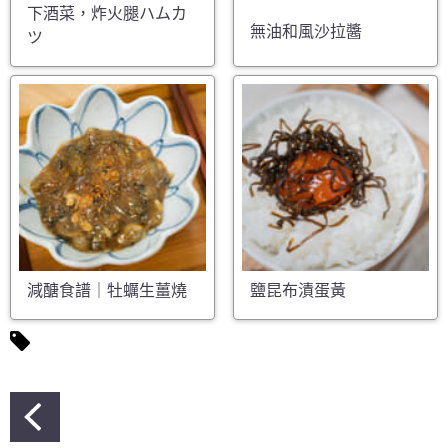
下酒菜，炸火腿ハムカ
無油和風沙拉醬
ツ
減醣食譜｜牡蠣生薑燒
鹽昆布漬蛋黃
文
章