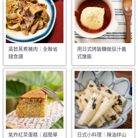
萵苣蒸煮豬肉｜全聯省
用日式烤飯糰做茄汁義
錢食譜
式燉飯
氣炸紅茶蛋糕｜超簡單
日式小料理｜辣油拌山