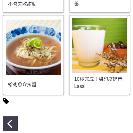
不會失敗甜點
藥
10秒完成！甜印度奶昔
蛤蜊魚介拉麵
Lassi
文
章