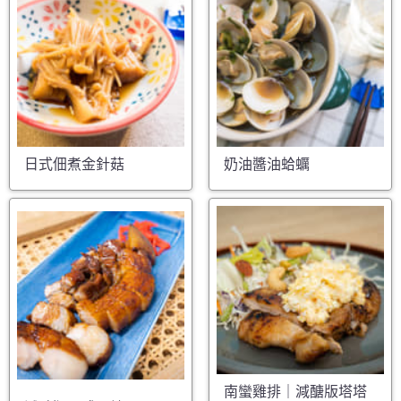
日式佃煮金針菇
奶油醬油蛤蠣
南蠻雞排｜減醣版塔塔