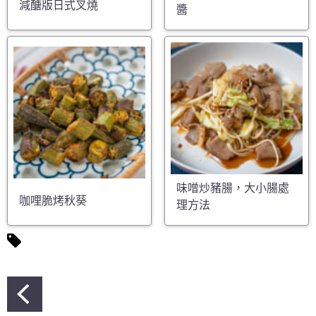
減醣版日式叉燒
醬
味噌炒豬腸，大小腸處
咖哩脆烤秋葵
理方法
文
章