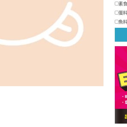
素
蛋
魚