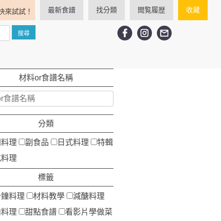
最新食譜
找分類
閲覧履歴
收藏
快來試試！
材料or食譜名稱
分類
洲料理
副食品
日式料理
特輯
式料理
標籤
分鐘料理
材料教學
減醣料理
肉料理
甜點食譜
看影片學做菜