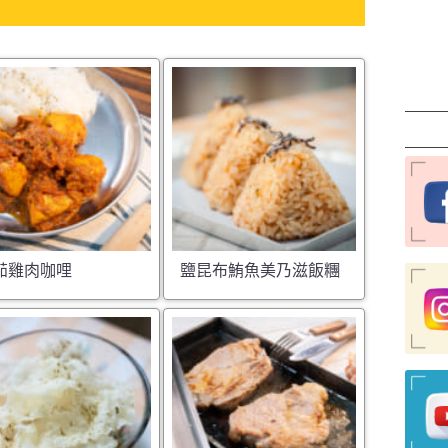
茄雞肉咖哩
鹽昆布鮪魚美乃滋飯糰