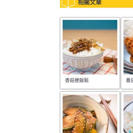
相關文章
香菇梗飯鬆
番